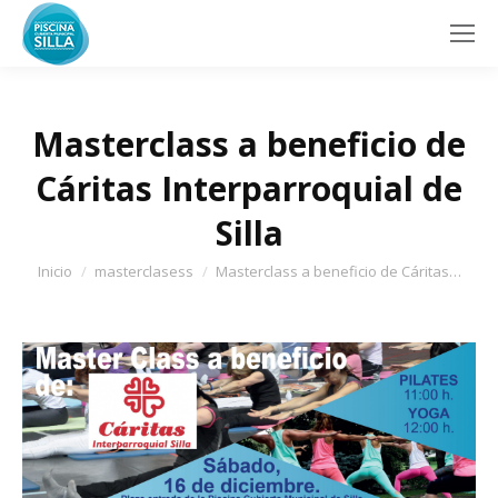
Masterclass a beneficio de
Cáritas Interparroquial de
Silla
Estás aquí:
Inicio
masterclasess
Masterclass a beneficio de Cáritas…