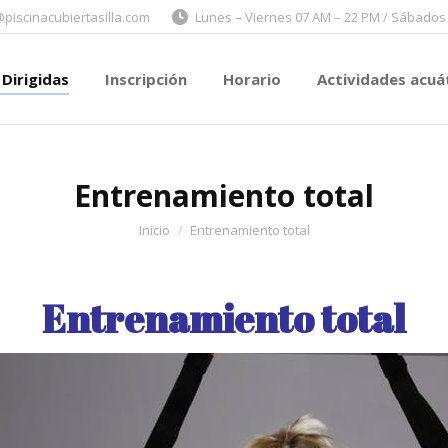
@piscinacubiertasilla.com
Lunes – Viernes 07 AM – 22 PM / Sábados
s Dirigidas
Inscripción
Horario
Actividades acu
 Dirigidas
Inscripción
Horario
Actividades acuá
Entrenamiento total
Estás aquí:
Inicio
Entrenamiento total
Entrenamiento total