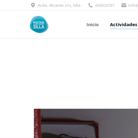
Avda. Alicante s/n, Silla.
634326761
info
Inicio
Actividade
Inicio
Actividades