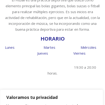
El Fitball es una práctica deportiva que utiliza como
elemento principal las bolas gigantes, bolas suizas o fitball
para realizar múltiples ejercicios. Es sus inicios era
actividad de rehabilitación, pero que en la actualidad, con la
incorporación de música, se ha incorporando como una
buena práctica deportiva para estar en forma.
HORARIO
Lunes Martes Miércoles
Jueves Viernes
18:30 a 19:15 horas.
16:30 a 17:15 horas.
18:30 a
19:15 horas.
16:30 a 17:15 horas.
19:30 a 20:30
horas.
14:00 a 15:00 horas.
16:30 a 17:30 horas.
14:00 a
15:00 horas.
16:30 a 17:30 horas.
15:30 a 1:30
horas.
Valoramos tu privacidad
19:30 a 20:30 horas.
19:30 a 20:30 horas.
19:30 a