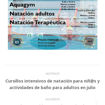
Navegación
ANTERIOR
entre
Cursillos intensivos de natación para niñ@s y
Publicación
publicaciones
actividades de baño para adultos en julio
anterior:
SIGUIENTE