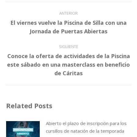
Navegación
ANTERIOR
entre
El viernes vuelve la Piscina de Silla con una
Publicación
publicaciones
Jornada de Puertas Abiertas
anterior:
SIGUIENTE
Conoce la oferta de actividades de la Piscina
Publicación
este sábado en una masterclass en beneficio
siguiente:
de Cáritas
Related Posts
Abierto el plazo de inscripción para los
cursillos de natación de la temporada