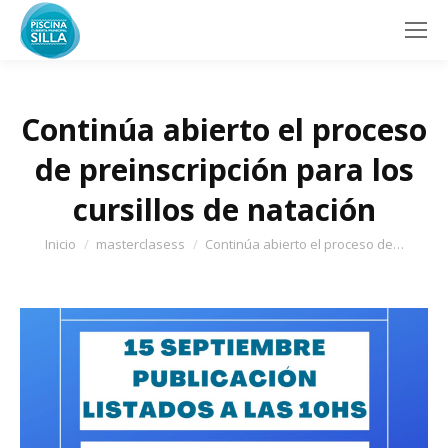
Continúa abierto el proceso
de preinscripción para los
cursillos de natación
Estás aquí:
Inicio
masterclasess
Continúa abierto el proceso de…